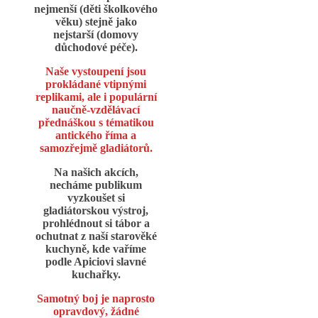
nejmenší (děti školkového
věku) stejně jako
nejstarší (domovy
důchodové péče).
Naše vystoupení jsou
prokládané vtipnými
replikami, ale i populární
naučně-vzdělávací
přednáškou s tématikou
antického říma a
samozřejmě gladiátorů.
Na našich akcích,
necháme publikum
vyzkoušet si
gladiátorskou výstroj,
prohlédnout si tábor a
ochutnat z naší starověké
kuchyně, kde vaříme
podle Apiciovi slavné
kuchařky.
Samotný boj je naprosto
opravdový, žádné