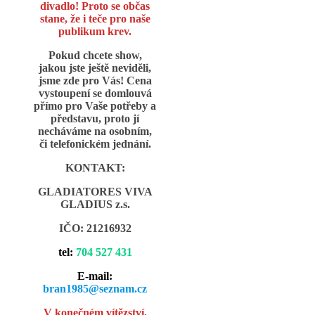
divadlo! Proto se občas
stane, že i teče pro naše
publikum krev.
Pokud chcete show,
jakou jste ještě neviděli,
jsme zde pro Vás! Cena
vystoupení se domlouvá
přímo pro Vaše potřeby a
představu, proto jí
necháváme na osobním,
či telefonickém jednání.
KONTAKT:
GLADIATORES VIVA
GLADIUS z.s.
IČO: 21216932
tel:
704 527 431
E-mail:
bran1985@seznam.cz
V konečném vítězství,