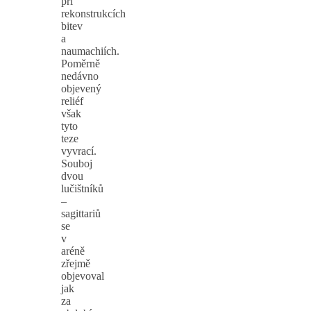
při
rekonstrukcích
bitev
a
naumachiích.
Poměrně
nedávno
objevený
reliéf
však
tyto
teze
vyvrací.
Souboj
dvou
lučištníků
–
sagittariů
se
v
aréně
zřejmě
objevoval
jak
za