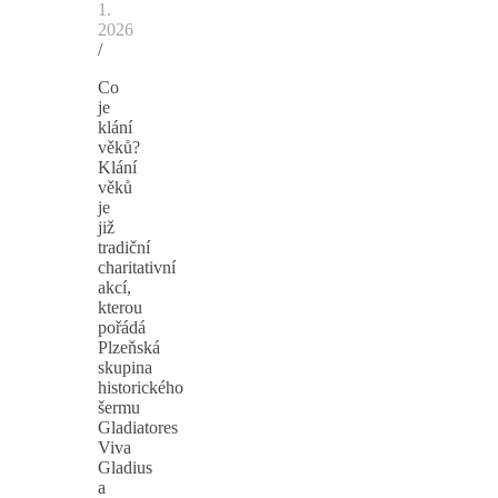
1.
2026
/
Co
je
klání
věků?
Klání
věků
je
již
tradiční
charitativní
akcí,
kterou
pořádá
Plzeňská
skupina
historického
šermu
Gladiatores
Viva
Gladius
a