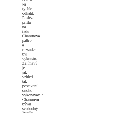
jej
rychle
odhalil.
Posléze
přišla
na
řadu
Charonova
palice,
a
rozsudek
byl
vykonán.
Zajímavý
je
jak
vzhled
tak
postavení
onoho
vykonavatele.
Charonem
býval
svobodný