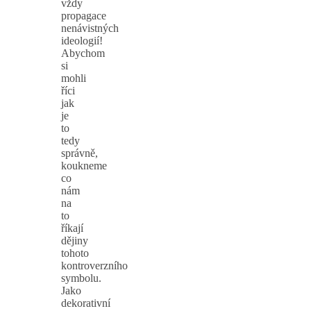
vždy
propagace
nenávistných
ideologií!
Abychom
si
mohli
říci
jak
je
to
tedy
správně,
koukneme
co
nám
na
to
říkají
dějiny
tohoto
kontroverzního
symbolu.
Jako
dekorativní