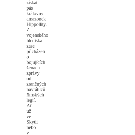
získat
pás
královny
amazonek
Hippollity.
Z
vojenského
hlediska
zase
přicházeli
o
bojujících
ženách
zprávy
od
zraněných
navrátilců
římských
legií.
Ať
už
ve
Skytii
nebo
v