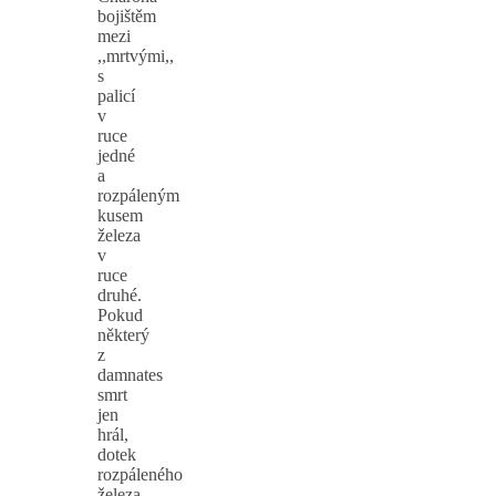
bojištěm
mezi
,,mrtvými,,
s
palicí
v
ruce
jedné
a
rozpáleným
kusem
železa
v
ruce
druhé.
Pokud
některý
z
damnates
smrt
jen
hrál,
dotek
rozpáleného
železa