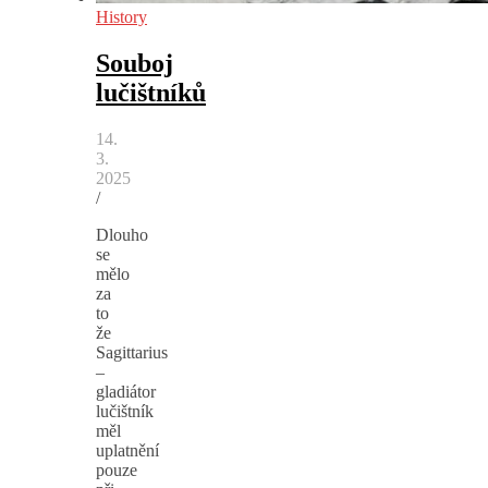
History
Souboj
lučištníků
14.
3.
2025
/
Dlouho
se
mělo
za
to
že
Sagittarius
–
gladiátor
lučištník
měl
uplatnění
pouze