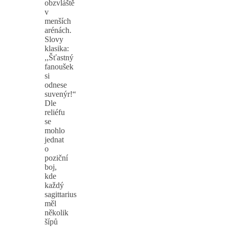
obzvláště
v
menších
arénách.
Slovy
klasika:
,,Šťastný
fanoušek
si
odnese
suvenýr!“
Dle
reliéfu
se
mohlo
jednat
o
poziční
boj,
kde
každý
sagittarius
měl
několik
šípů