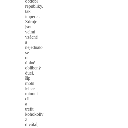
období
republiky,
tak
imperia.
Zdroje
jsou
velmi
vzácné
a
nejednalo
se
o
úplně
oblíbený
duel,
šíp
mohl
lehce
minout
cíl
a
trefit
kohokoliv
z
diváků,