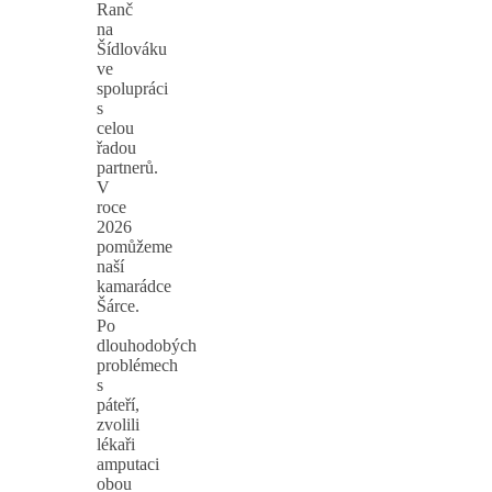
Ranč
na
Šídlováku
ve
spolupráci
s
celou
řadou
partnerů.
V
roce
2026
pomůžeme
naší
kamarádce
Šárce.
Po
dlouhodobých
problémech
s
páteří,
zvolili
lékaři
amputaci
obou