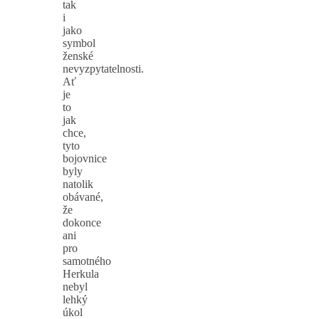
tak
i
jako
symbol
ženské
nevyzpytatelnosti.
Ať
je
to
jak
chce,
tyto
bojovnice
byly
natolik
obávané,
že
dokonce
ani
pro
samotného
Herkula
nebyl
lehký
úkol