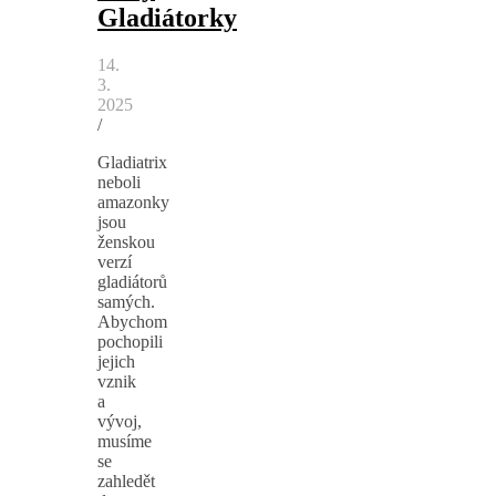
Gladiátorky
14.
3.
2025
/
Gladiatrix
neboli
amazonky
jsou
ženskou
verzí
gladiátorů
samých.
Abychom
pochopili
jejich
vznik
a
vývoj,
musíme
se
zahledět