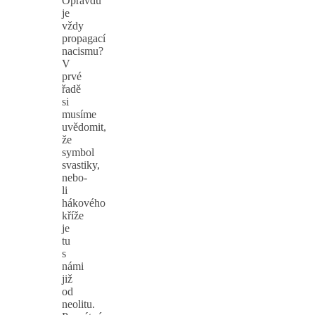
Opravdu
je
vždy
propagací
nacismu?
V
prvé
řadě
si
musíme
uvědomit,
že
symbol
svastiky,
nebo-
li
hákového
kříže
je
tu
s
námi
již
od
neolitu.