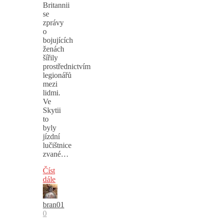
Britannii
se
zprávy
o
bojujících
ženách
šířily
prostřednictvím
legionářů
mezi
lidmi.
Ve
Skytii
to
byly
jízdní
lučištnice
zvané…
Číst
dále
bran01
0