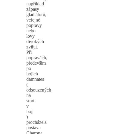
například
zápasy
gladiátorů,
veřejné
popravy
nebo
lovy
divokých
zvířat.
Při
popravách,
především
po
bojích
damnates
(
odsouzených
na
smrt
v
boji
)
procházela
postava
Charona