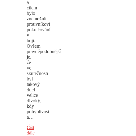
a
cílem
bylo
znemožnit
protivníkovi
pokračování
v
boji.
Ovšem
pravděpodobnější
je,
že
ve
skutečnosti
byl
takový
duel
velice
divoký,
kdy
pohyblivost
a…
Číst
dále