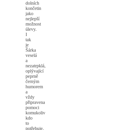
dolních
končetin
jako
nejlepší
možnost
úlevy.
I
tak
je
Šárka
veselá
a
nezatrpklá,
oplývající
peprně
černým
humorem
a
vždy
připravena
pomoci
komukoliv
kdo
to
potřebuje.