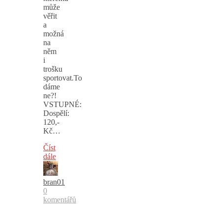
může
věřit
a
možná
na
něm
i
trošku
sportovat.To
dáme
ne?!
VSTUPNÉ:
Dospělí:
120,-
Kč…
Číst
dále
bran01
0
komentářů