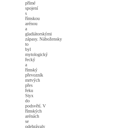
přímé
spojení
s
římskou
arénou
a
gladiátorskými
zápasy. Nábožensky
to
byl
mytologický
řecký
a
římský
převozník
mrtvých
přes
řeku
Styx
do
podsvětí. V
římských
arénách
se
odehrávaly