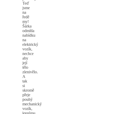
Teď
jsme
na
ředě
my!
Šárka
odmítla
nabídku
na
elektrický
vozík,
nechce
aby
její
tělo
zlenivělo.
A
tak
si
skromě
přeje
pouhý
mechanický
vozík,
kterému