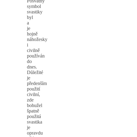
Posvátný
symbol
svastiky
byl
a
je
hojně
náhožesky
i
civilně
používán
do
dnes.
Důležité
je
předenším
použití
civilní,
zde
bohužel
špatně
použitá
svastika
je
opravdu