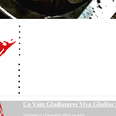
Co Vám Gladiatores Viva Gladius 
Sjednejte si vystoupení přímo na míru