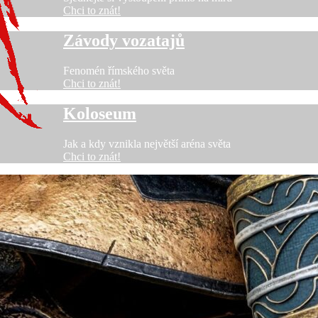
Chci to znát!
Závody vozatajů
Fenomén římského světa
Chci to znát!
Koloseum
Jak a kdy vznikla největší aréna světa
Chci to znát!