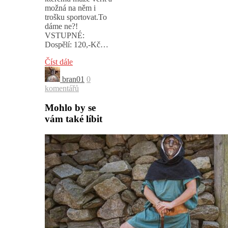
možná na něm i
trošku sportovat.To
dáme ne?!
VSTUPNÉ:
Dospělí: 120,-Kč…
Číst dále
bran01
0
komentářů
Mohlo by se
vám také líbit