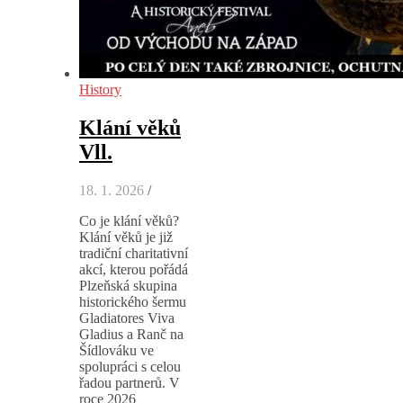
History
Klání věků
Vll.
18. 1. 2026
/
Co je klání věků?
Klání věků je již
tradiční charitativní
akcí, kterou pořádá
Plzeňská skupina
historického šermu
Gladiatores Viva
Gladius a Ranč na
Šídlováku ve
spolupráci s celou
řadou partnerů. V
roce 2026