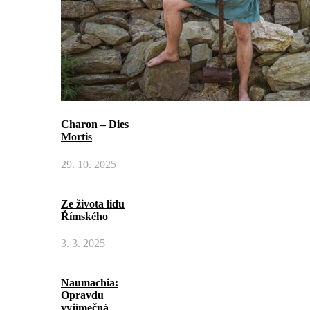
Charon – Dies
Mortis
29. 10. 2025
Ze života lidu
Římského
3. 3. 2025
Naumachia:
Opravdu
vyjímečná