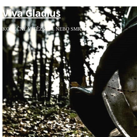
Viva Gladius
KONEČNÉ VÍTĚZSTVÍ, NEBO SMRT!