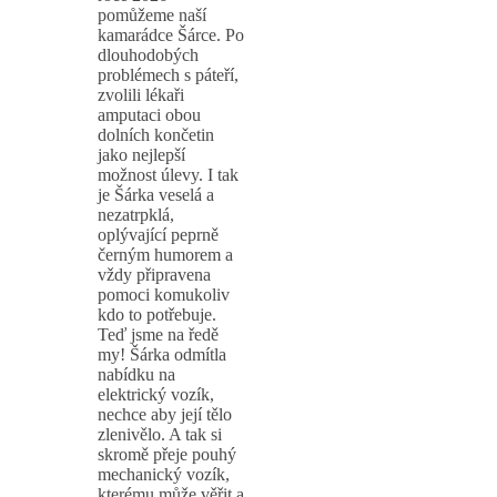
pomůžeme naší
kamarádce Šárce. Po
dlouhodobých
problémech s páteří,
zvolili lékaři
amputaci obou
dolních končetin
jako nejlepší
možnost úlevy. I tak
je Šárka veselá a
nezatrpklá,
oplývající peprně
černým humorem a
vždy připravena
pomoci komukoliv
kdo to potřebuje.
Teď jsme na ředě
my! Šárka odmítla
nabídku na
elektrický vozík,
nechce aby její tělo
zlenivělo. A tak si
skromě přeje pouhý
mechanický vozík,
kterému může věřit a